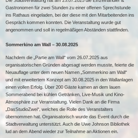
Die Stadtverwaltung hat am 29.07.2025 die Einzelhändler &
Gastronomen für zwei Stunden zu einer offenen Sprechstunde
ins Rathaus eingeladen, bei der diese mit den Mitarbeitenden ins
Gespräch kommen konnten. Die Veranstaltung wurde gut
angenommen und soll in regelmäßigen Abständen stattfinden.
Sommerkino am Wall – 30.08.2025
Nachdem die „Partie am Wall“ vom 26.07.2025 aus
organisatorischen Gründen abgesagt werden musste, feierte die
Neuauflage unter dem neuen Namen „Sommerkino am Wall“
und mit erweitertem Konzept am 30.08.2025 in den Wallanlagen
einen vollen Erfolg. Über 200 Gäste kamen an dem lauen
Sommerabend bei kühlen Getränken, Live-Musik und Kino-
Atmosphäre zur Veranstaltung. Vielen Dank an die Firma
„DasStudioZwei“, welches die Rolle des Veranstalters
übernommen hat. Organisatorisch wurde das Event durch die
Stadtverwaltung unterstützt. Auch die Uwe Johnson Bibliothek
lud an dem Abend wieder zur Teilnahme an Aktionen ein.