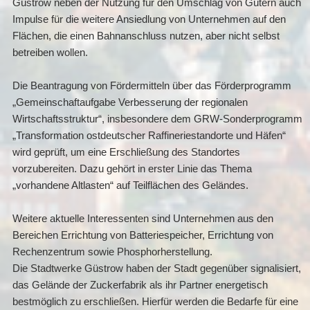
Güstrow neben der Nutzung für den Umschlag von Gütern auch
Impulse für die weitere Ansiedlung von Unternehmen auf den
Flächen, die einen Bahnanschluss nutzen, aber nicht selbst
betreiben wollen.
Die Beantragung von Fördermitteln über das Förderprogramm
„Gemeinschaftaufgabe Verbesserung der regionalen
Wirtschaftsstruktur“, insbesondere dem GRW-Sonderprogramm
„Transformation ostdeutscher Raffineriestandorte und Häfen“
wird geprüft, um eine Erschließung des Standortes
vorzubereiten. Dazu gehört in erster Linie das Thema
„vorhandene Altlasten“ auf Teilflächen des Geländes.
Weitere aktuelle Interessenten sind Unternehmen aus den
Bereichen Errichtung von Batteriespeicher, Errichtung von
Rechenzentrum sowie Phosphorherstellung.
Die Stadtwerke Güstrow haben der Stadt gegenüber signalisiert,
das Gelände der Zuckerfabrik als ihr Partner energetisch
bestmöglich zu erschließen. Hierfür werden die Bedarfe für eine