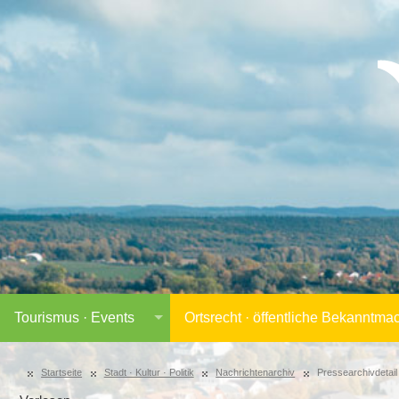
Tourismus · Events
Ortsrecht · öffentliche Bekanntm
Startseite
Stadt · Kultur · Politik
Nachrichtenarchiv
Pressearchivdetail