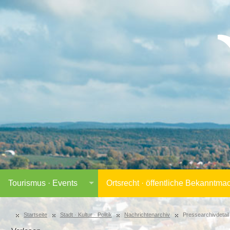
Tourismus · Events
Ortsrecht · öffentliche Bekanntm
Startseite
Stadt · Kultur · Politik
Nachrichtenarchiv
Pressearchivdetail