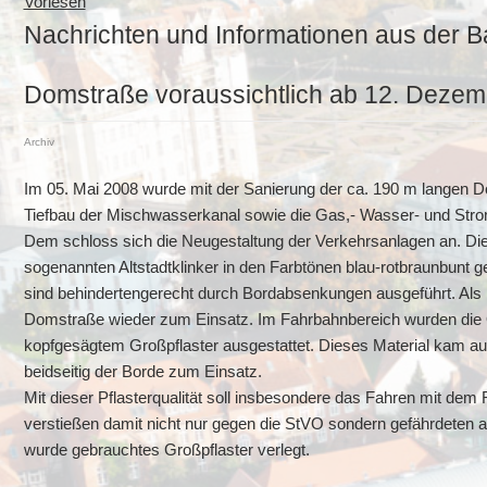
Vorlesen
Nachrichten und Informationen aus der B
Domstraße voraussichtlich ab 12. Dezemb
Archiv
Im 05. Mai 2008 wurde mit der Sanierung der ca. 190 m langen
Tiefbau der Mischwasserkanal sowie die Gas,- Wasser- und Stro
Dem schloss sich die Neugestaltung der Verkehrsanlagen an. Di
sogenannten Altstadtklinker in den Farbtönen blau-rotbraunbunt 
sind behindertengerecht durch Bordabsenkungen ausgeführt. Als
Domstraße wieder zum Einsatz. Im Fahrbahnbereich wurden die 
kopfgesägtem Großpflaster ausgestattet. Dieses Material kam auc
beidseitig der Borde zum Einsatz.
Mit dieser Pflasterqualität soll insbesondere das Fahren mit de
verstießen damit nicht nur gegen die StVO sondern gefährdete
wurde gebrauchtes Großpflaster verlegt.