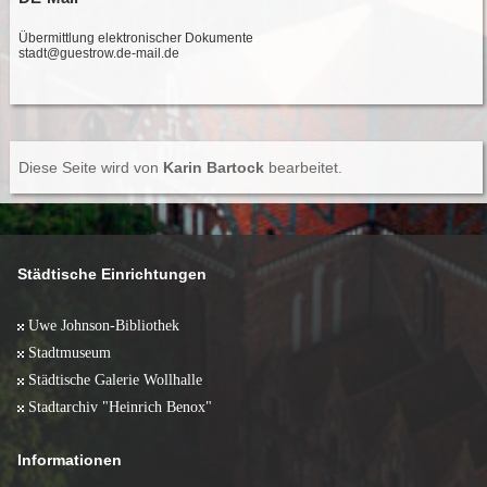
Übermittlung elektronischer Dokumente
stadt@guestrow.de-mail.de
Diese Seite wird von
Karin Bartock
bearbeitet.
Städtische Einrichtungen
Uwe Johnson-Bibliothek
Stadtmuseum
Städtische Galerie Wollhalle
Stadtarchiv "Heinrich Benox"
Informationen