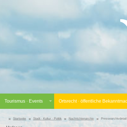
Tourismus · Events
Ortsrecht · öffentliche Bekanntm
Startseite
Stadt · Kultur · Politik
Nachrichtenarchiv
Pressearchivdetail