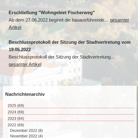
Erschließung "Wohngebiet Fischerweg"
Ab dem 27.06.2022 beginnt die bauausführende…
gesamter
Artikel
Beschlussprotokoll der Sitzung der Stadtvertretung vom
19.05.2022
Beschlussprotokoll der Sitzung der Stadtvertretung…
gesamter Artikel
Nachrichtenarchiv
2025
(69)
August 2025 (2)
2024
(69)
Juli 2025 (9)
Dezember 2024 (2)
2023
(64)
Juni 2025 (8)
November 2024 (11)
Dezember 2023 (2)
2022
(69)
Mai 2025 (17)
Oktober 2024 (7)
November 2023 (8)
Dezember 2022 (8)
April 2025 (15)
September 2024 (4)
Oktober 2023 (4)
November 2022 (4)